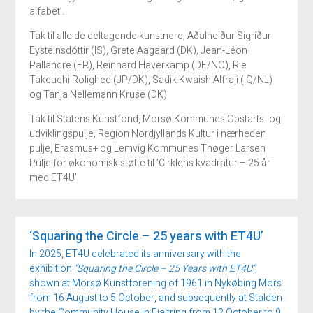
alfabet’.
Tak til alle de deltagende kunstnere, Aðalheiður Sigríður
Eysteinsdóttir (IS), Grete Aagaard (DK), Jean-Léon
Pallandre (FR), Reinhard Haverkamp (DE/NO), Rie
Takeuchi Rolighed (JP/DK), Sadik Kwaish Alfraji (IQ/NL)
og Tanja Nellemann Kruse (DK)
Tak til Statens Kunstfond, Morsø Kommunes Opstarts- og
udviklingspulje, Region Nordjyllands Kultur i nærheden
pulje, Erasmus+ og Lemvig Kommunes Thøger Larsen
Pulje for økonomisk støtte til ’Cirklens kvadratur – 25 år
med ET4U’.
‘Squaring the Circle – 25 years with ET4U’
In 2025, ET4U celebrated its anniversary with the
exhibition
“Squaring the Circle – 25 Years with ET4U”
,
shown at Morsø Kunstforening of 1961 in Nykøbing Mors
from 16 August to 5 October, and subsequently at Stalden
by the Community House in Fjaltring from 12 October to 9