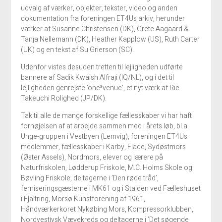
udvalg af værker, objekter, tekster, video og anden
dokumentation fra foreningen ET4Us arkiv, herunder
værker af Susanne Christensen (DK), Grete Aagaard &
Tanja Nellemann (DK), Heather Kapplow (US), Ruth Carter
(UK) og en tekst af Su Grierson (SC).
Udenfor vistes desuden tretten til lejligheden udførte
bannere af Sadik Kwaish Alfraji (IQ/NL), og i det til
lejligheden genrejste ’one³venue’, et nyt værk af Rie
Takeuchi Rolighed (JP/DK).
Tak til alle de mange forskellige fællesskaber vi har haft
fornøjelsen af at arbejde sammen med i årets løb, bl.a.
Unge-gruppen i Vestbyen (Lemvig), foreningen ET4Us
medlemmer, fællesskaber i Karby, Flade, Sydøstmors
(Øster Assels), Nordmors, elever og lærere på
Naturfriskolen, Lødderup Friskole, M.C. Holms Skole og
Bøvling Friskole, deltagerne i ’Den røde tråd’,
ferniseringsgæsterne i MK61 og i Stalden ved Fælleshuset
i Fjaltring, Morsø Kunstforening af 1961,
Håndværkerkoret Nykøbing Mors, Kompressorklubben,
Nordvestjysk Vævekreds og deltagerne i ’Det søgende