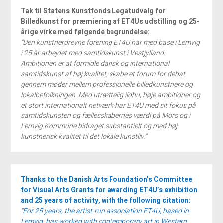
Tak til Statens Kunstfonds Legatudvalg for
Billedkunst for præmiering af ET4Us udstilling og 25-
årige virke med følgende begrundelse:
”Den kunstnerdrevne forening ET4U har med base i Lemvig
i 25 år arbejdet med samtidskunst i Vestjylland.
Ambitionen er at formidle dansk og international
samtidskunst af høj kvalitet, skabe et forum for debat
gennem møder mellem professionelle billedkunstnere og
lokalbefolkningen. Med utrættelig ildhu, høje ambitioner og
et stort internationalt netværk har ET4U med sit fokus på
samtidskunsten og fællesskabernes værdi på Mors og i
Lemvig Kommune bidraget substantielt og med høj
kunstnerisk kvalitet til det lokale kunstliv.”
Thanks to the Danish Arts Foundation’s Committee
for Visual Arts Grants for awarding ET4U’s exhibition
and 25 years of activity, with the following citation:
“For 25 years, the artist-run association ET4U, based in
Lemvig, has worked with contemporary art in Western