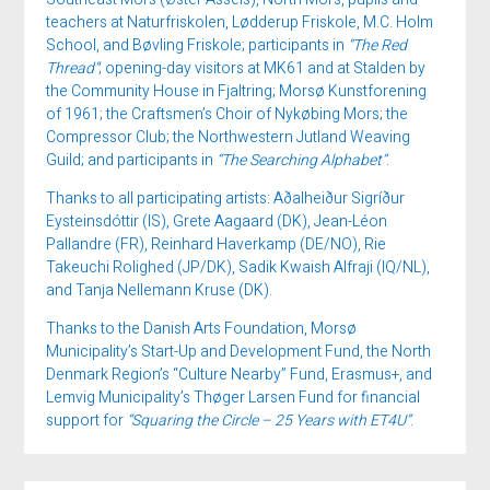
teachers at Naturfriskolen, Lødderup Friskole, M.C. Holm
School, and Bøvling Friskole; participants in
“The Red
Thread”
; opening-day visitors at MK61 and at Stalden by
the Community House in Fjaltring; Morsø Kunstforening
of 1961; the Craftsmen’s Choir of Nykøbing Mors; the
Compressor Club; the Northwestern Jutland Weaving
Guild; and participants in
“The Searching Alphabet”
.
Thanks to all participating artists: Aðalheiður Sigríður
Eysteinsdóttir (IS), Grete Aagaard (DK), Jean-Léon
Pallandre (FR), Reinhard Haverkamp (DE/NO), Rie
Takeuchi Rolighed (JP/DK), Sadik Kwaish Alfraji (IQ/NL),
and Tanja Nellemann Kruse (DK).
Thanks to the Danish Arts Foundation, Morsø
Municipality’s Start-Up and Development Fund, the North
Denmark Region’s “Culture Nearby” Fund, Erasmus+, and
Lemvig Municipality’s Thøger Larsen Fund for financial
support for
“Squaring the Circle – 25 Years with ET4U”
.