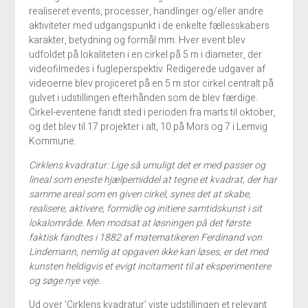
realiseret events, processer, handlinger og/eller andre
aktiviteter med udgangspunkt i de enkelte fællesskabers
karakter, betydning og formål mm. Hver event blev
udfoldet på lokaliteten i en cirkel på 5 m i diameter, der
videofilmedes i fugleperspektiv. Redigerede udgaver af
videoerne blev projiceret på en 5 m stor cirkel centralt på
gulvet i udstillingen efterhånden som de blev færdige.
Cirkel-eventene fandt sted i perioden fra marts til oktober,
og det blev til 17 projekter i alt, 10 på Mors og 7 i Lemvig
Kommune.
Cirklens kvadratur: Lige så umuligt det er med passer og
lineal som eneste hjælpemiddel at tegne et kvadrat, der har
samme areal som en given cirkel, synes det at skabe,
realisere, aktivere, formidle og initiere samtidskunst i sit
lokalområde. Men modsat at løsningen på det første
faktisk fandtes i 1882 af matematikeren Ferdinand von
Lindemann, nemlig at opgaven ikke kan løses, er det med
kunsten heldigvis et evigt incitament til at eksperimentere
og søge nye veje.
Ud over ’Cirklens kvadratur’ viste udstillingen et relevant