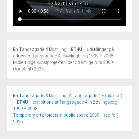
E
n
T
angsøgade
4 U
dstilling –
ET4U
– udstillinger på
adressen Tangsøgade 4 i Bøvlingbjerg 1999 – 2008.
Midlertidige kunstprojekter i det offentlige rum 2009 –
(forløbigt) 2025.
E
n
T
angsøgade
4
U
dstilling (A Tangsøgade 4 Exhibition)
–
ET4U
– exhibitions at Tangsøgade 4 in Bøvlingbjerg
1999 – 2008.
Temporary art projects in public space 2009 – (so far)
2025.