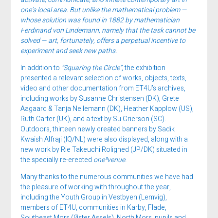
one’s local area. But unlike the mathematical problem —
whose solution was found in 1882 by mathematician
Ferdinand von Lindemann, namely that the task cannot be
solved — art, fortunately, offers a perpetual incentive to
experiment and seek new paths.
In addition to
“Squaring the Circle”
, the exhibition
presented a relevant selection of works, objects, texts,
video and other documentation from ET4U’s archives,
including works by Susanne Christensen (DK), Grete
Aagaard & Tanja Nellemann (DK), Heather Kapplow (US),
Ruth Carter (UK), and a text by Su Grierson (SC).
Outdoors, thirteen newly created banners by Sadik
Kwaish Alfraji (IQ/NL) were also displayed, along with a
new work by Rie Takeuchi Rolighed (JP/DK) situated in
the specially re-erected
one³venue
.
Many thanks to the numerous communities we have had
the pleasure of working with throughout the year,
including the Youth Group in Vestbyen (Lemvig),
members of ET4U, communities in Karby, Flade,
Southeast Mors (Øster Assels), North Mors, pupils and