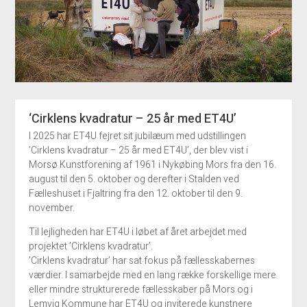
‘Cirklens kvadratur – 25 år med ET4U’
I 2025 har ET4U fejret sit jubilæum med udstillingen
’Cirklens kvadratur – 25 år med ET4U’, der blev vist i
Morsø Kunstforening af 1961 i Nykøbing Mors fra den 16.
august til den 5. oktober og derefter i Stalden ved
Fælleshuset i Fjaltring fra den 12. oktober til den 9.
november.
Til lejligheden har ET4U i løbet af året arbejdet med
projektet ’Cirklens kvadratur’.
’Cirklens kvadratur’ har sat fokus på fællesskabernes
værdier. I samarbejde med en lang række forskellige mere
eller mindre strukturerede fællesskaber på Mors og i
Lemvig Kommune har ET4U og inviterede kunstnere